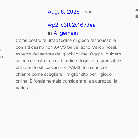
a
Aug. 6, 2026
—
von
ri
wp2_c3f82c167dea
in
Allgemein
Come costruire un’abitudine di gioco responsabile
,
con siti casino non AAMS Salve, sono Marco Rossi,
и
esperto del settore dei giochi online. Oggi vi guiderò
за
su come costruire un’abitudine di gioco responsabile
utilizzando siti casino non AAMS. Iniziamo col
chiarire come scegliere il miglior sito per il gioco
online. È fondamentale considerare la sicurezza, la
varietà…