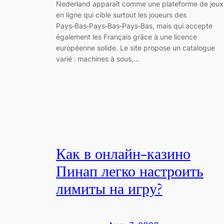
Nederland apparaît comme une plateforme de jeux
en ligne qui cible surtout les joueurs des
Pays‑Bas‑Pays‑Bas‑Pays‑Bas, mais qui accepte
également les Français grâce à une licence
européenne solide. Le site propose un catalogue
varié : machines à sous,…
Как в онлайн-казино
Пинап легко настроить
лимиты на игру?