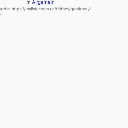
in
Allgemein
sddsa https://maiister.com.ua/fridges/geo/kryvyi-
h