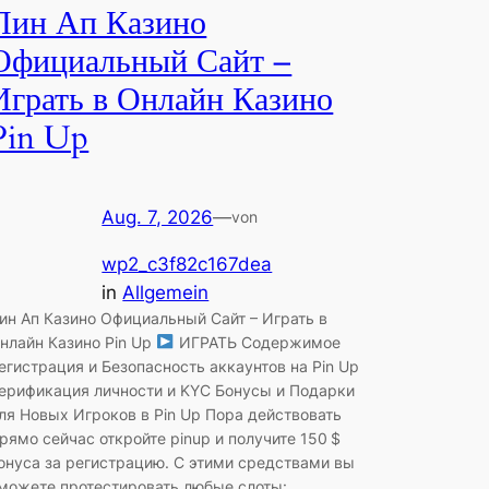
Пин Ап Казино
Официальный Сайт –
Играть в Онлайн Казино
Pin Up
Aug. 7, 2026
—
von
wp2_c3f82c167dea
in
Allgemein
ин Ап Казино Официальный Сайт – Играть в
нлайн Казино Pin Up
ИГРАТЬ Содержимое
егистрация и Безопасность аккаунтов на Pin Up
ерификация личности и KYC Бонусы и Подарки
ля Новых Игроков в Pin Up Пора действовать
рямо сейчас откройте pinup и получите 150 $
онуса за регистрацию. С этими средствами вы
можете протестировать любые слоты:…