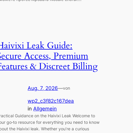
Haivixi Leak Guide:
Secure Access, Premium
Features & Discreet Billing
Aug. 7, 2026
—
von
wp2_c3f82c167dea
in
Allgemein
ractical Guidance on the Haivixi Leak Welcome to
our go‑to resource for everything you need to know
bout the Haivixi leak. Whether you’re a curious